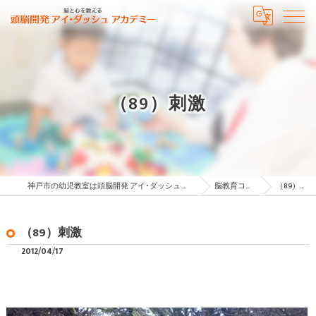
（89）刺激
神戸市の幼児教室は頭脳開発 アイ･ダッシュ アカデミー
脳教育コラム
（89）刺激
（89）刺激
2012/04/17