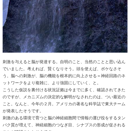
刺激を与えると脳が発達する。自明のこと、当然のことと思い込ん
でいました。考えれば、賢くなりそう。頭を使えば、ボケなさそ
う。脳への刺激が、脳の機能を根本的に向上させる＝神経回路のネ
ットワークをより複雑に、より強固にしていく、と。
こうした仮説を裏付ける状況証拠は今までに多く、確認されてきた
のですが、メカニズムの決定的な解明がなされたのは、つい最近の
こと。なんと、今年の２月。アメリカの著名な科学誌で東大チーム
が発表したそうです。
刺激のある環境で育つと脳の神経細胞間で情報の運び役をするタン
パク質が増えて、神経細胞のつなぎ目、シナプスの形成が促される