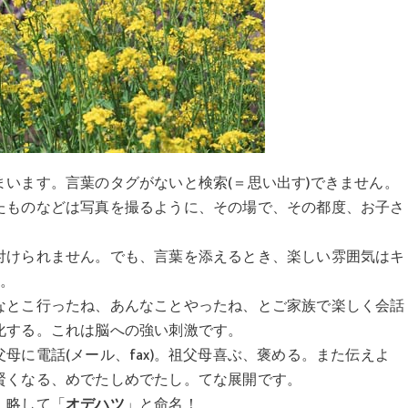
います。言葉のタグがないと検索(＝思い出す)できません。
たものなどは写真を撮るように、その場で、その都度、お子さ
付けられません。でも、言葉を添えるとき、楽しい雰囲気はキ
※。
なとこ行ったね、あんなことやったね、とご家族で楽しく会話
化する。これは脳への強い刺激です。
母に電話(メール、fax)。祖父母喜ぶ、褒める。また伝えよ
賢くなる、めでたしめでたし。てな展開です。
、略して「
オデハツ
」と命名！