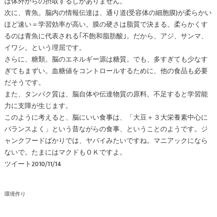
は体外からの摂取するしかありません。
次に、青魚。脳内の情報伝達は、通り道(受容体の細胞膜)が柔らかい
ほど速い＝学習効率が高い。膜の硬さは脂質で決まる。柔らかくす
るのは青魚に代表される｢不飽和脂肪酸｣。だから、アジ、サンマ、
イワシ。という理屈です。
さらに、糖類。脳のエネルギー源は糖質。でも、多すぎても少なす
ぎてもまずい。血糖値をコントロールするために、他の食品も必要
だそうです。
また、タンパク質は、脳自体や伝達物質の原料。不足すると学習能
力に支障が生じます。
このように考えると、脳にいい食事は、「大豆＋３大栄養素中心に
バランスよく」という昔ながらの食事、ということのようです。ジ
ャンクフードばかりでは、ヤバイみたいですね。マニアックになら
ないで。たまにはマクドもＯＫですよ。
ツイート2010/11/14
環境作り