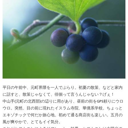
平日の午前中、元町界隈を一人でぶらり。初夏の散策、などと家内
に話すと、散策じゃなくて、徘徊って言うんじゃない？げぇ！
中山手(元町の北西部)の辺りに用があり、昼前の街をGPS頼りにウロ
ウロ。突然、目の前に現れたイスラム寺院、華僑系学校。ちょっと
エキゾチックで何だか旅心地。初めて通る商店街も楽しい。五月の
風が爽やかで、とてもイイ気分。