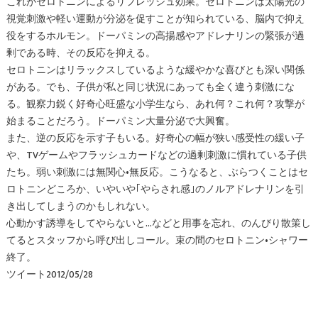
これがセロトニンによるリフレッシュ効果。セロトニンは太陽光の
視覚刺激や軽い運動が分泌を促すことが知られている、脳内で抑え
役をするホルモン。ドーパミンの高揚感やアドレナリンの緊張が過
剰である時、その反応を抑える。
セロトニンはリラックスしているような緩やかな喜びとも深い関係
がある。でも、子供が私と同じ状況にあっても全く違う刺激にな
る。観察力鋭く好奇心旺盛な小学生なら、あれ何？これ何？攻撃が
始まることだろう。ドーパミン大量分泌で大興奮。
また、逆の反応を示す子もいる。好奇心の幅が狭い感受性の緩い子
や、TVゲームやフラッシュカードなどの過剰刺激に慣れている子供
たち。弱い刺激には無関心•無反応。こうなると、ぶらつくことはセ
ロトニンどころか、いやいや｢やらされ感｣のノルアドレナリンを引
き出してしまうのかもしれない。
心動かす誘導をしてやらないと…などと用事を忘れ、のんびり散策し
てるとスタッフから呼び出しコール。束の間のセロトニン•シャワー
終了。
ツイート2012/05/28