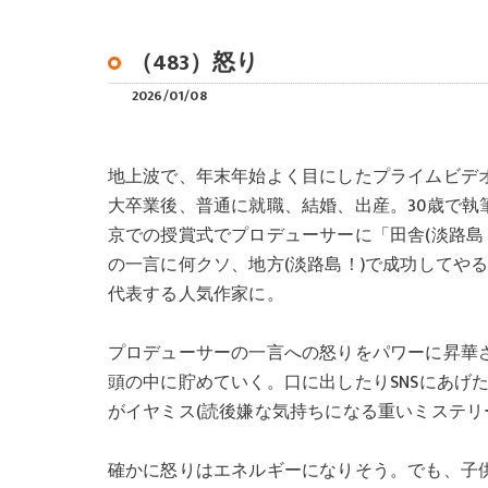
（483）怒り
2026/01/08
地上波で、年末年始よく目にしたプライムビデ
大卒業後、普通に就職、結婚、出産。30歳で
京での授賞式でプロデューサーに「田舎(淡路島
の一言に何クソ、地方(淡路島！)で成功してや
代表する人気作家に。
プロデューサーの一言への怒りをパワーに昇華さ
頭の中に貯めていく。口に出したりSNSにあげ
がイヤミス(読後嫌な気持ちになる重いミステリ
確かに怒りはエネルギーになりそう。でも、子