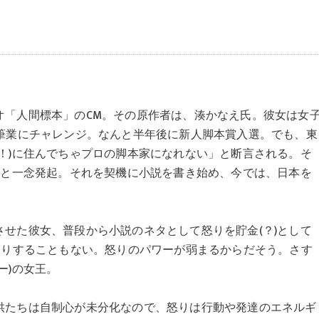
オ「人間標本」のCM。その原作者は、湊かなえ氏。彼女は女
執筆業にチャレンジ。なんと半年後に新人脚本賞入選。でも、東
！)に住んでちゃプロの脚本家になれない」と断言される。そ
ると一念発起。それを契機に小説を書き始め、今では、日本を
せた彼女、普段から小説のネタとして怒りを貯金(？)として
たりすることもない。怒りのパワーが弱まるからだそう。さす
ー)の女王。
供たちは自制心が未分化なので、怒りは行動や発達のエネルギ