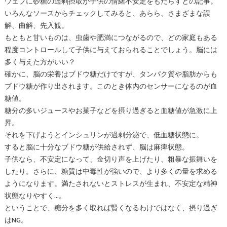
ウェブに砂糖の過剰摂取が子供の情緒不安定をもたらすとの記事。
いろんなソースからチェックしてみると、あらら、さまざまな誤
解、曲解、先入観。
もともと甘いものは、虫歯や肥満につながるので、どの家庭もある
程度コントロールして子供に与えておられることでしょう。脳には
多く与えた方がいい？
確かに、脳の栄養はブドウ糖だけですが、タンパク質や脂肪からも
ブドウ糖が作り出されます。このとき体内のセンサーになるのが血
糖値。
糖分の多いジュースやお菓子などを摂り過ぎると血糖値が急激に上
昇。
それを下げようとインシュリンが過剰分泌で、低血糖状態に。
すると脳に十分なブドウ糖が供給されず、脳は麻痺状態。
子供なら、不安定になって、金切り声を上げたり、粗暴な振舞いを
したり。さらに、糖質は中毒性が強いので、より多くの量を求める
ようになります。満たされないとストレスが生まれ、不安定な精神
状態なりやすく…。
ということで、糖分を多く取れば賢くなるわけではなく、摂り過ぎ
はNG。