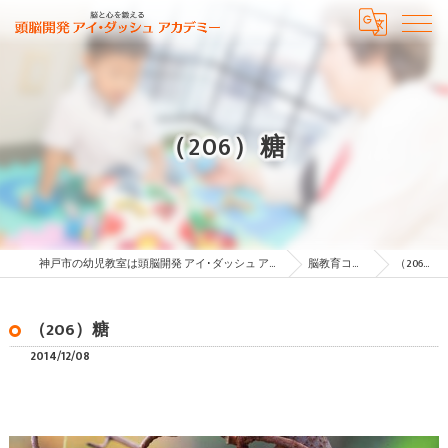
（206）糖
神戸市の幼児教室は頭脳開発 アイ･ダッシュ アカデミー
脳教育コラム
（206）糖
（206）糖
2014/12/08