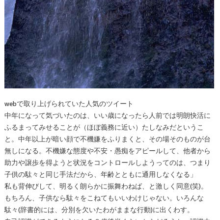
webで取り上げられていた人気のツイート
中年になって気づいたのは、いい歳になったら人前では明朗快活に
ふるまってみせることが（ほぼ義務に近い）たしなみだというこ
と。中年以上が暗い顔で不機嫌をふりまくと、その場そのものが台
無しになる。不機嫌な態度や不安・愚痴をアピールして、他者から
助力や譲歩を得ようと状況をコントロールしようってのは、つまり
子供の駄々と同じ手法だから、年齢とともに通用しなくなる」
私も背伸びして、明るく朗らかに振舞わねば、と激しく同意(笑)。
もちろん、子供なら駄々をこねてもいいわけじゃない。いろんな
駄々(辞書的には、分別を欠いたわがままな行動)に出くわす。