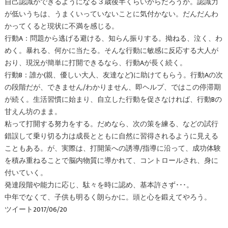
自己認識ができるようになる３歳後半くらいからだろうか。認識力
が低いうちは、うまくいっていないことに気付かない。だんだんわ
かってくると現状に不満を感じる。
行動A：問題から逃げる避ける、知らん振りする。拗ねる、泣く、わ
めく。暴れる、何かに当たる。そんな行動に敏感に反応する大人が
おり、現況が簡単に打開できるなら、行動Aが長く続く。
行動B：誰か(親、優しい大人、友達など)に助けてもらう。行動Aの次
の段階だが、できません/わかりません、即ヘルプ、ではこの停滞期
が続く。生活習慣に始まり、自立した行動を促さなければ、行動Bの
甘えん坊のまま。
粘って打開する努力をする。だめなら、次の策を練る、などの試行
錯誤して乗り切る力は成長とともに自然に習得されるように見える
こともある。が、実際は、打開策への誘導/指導に沿って、成功体験
を積み重ねることで脳内物質に導かれて、コントロールされ、身に
付いていく。
発達段階や能力に応じ、駄々を時に認め、基本許さず･･･。
中年でなくて、子供も明るく朗らかに。頭と心を鍛えてやろう。
ツイート2017/06/20