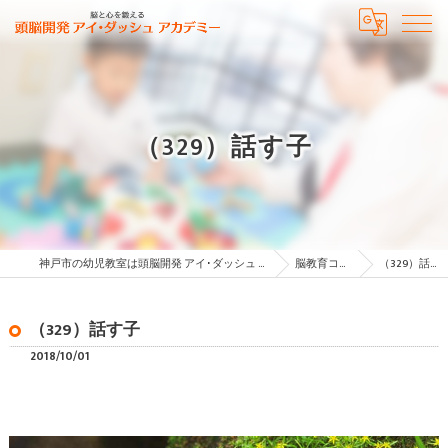
（329）話す子
神戸市の幼児教室は頭脳開発 アイ･ダッシュ アカデミー
脳教育コラム
（329）話す子
（329）話す子
2018/10/01