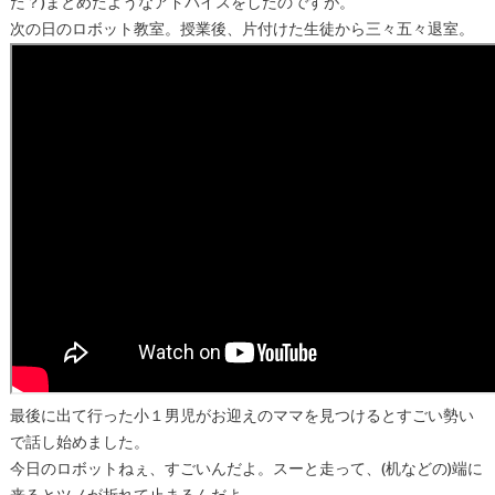
た？
)まとめたようなアドバイスをしたのですが。
次の日のロボット教室。授業後、片付けた生徒から三々五々退室。
最後に出て行った小１男児がお迎えのママを見つけるとすごい勢い
で話し始めました。
今日のロボットねぇ、すごいんだよ。スーと走って、(机などの)端に