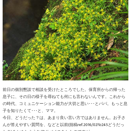
前日の個別懇談で相談を受けたところでした。保育所からの帰った
息子に、その日の様子を尋ねても何にも言わないんです。これから
の時代、コミュニケーション能力が大切と思い･･･とパパ。もっと息
子を知りたくて･･･と、ママ。
今日、どうだった？は、あまり良い言い方ではありません。お子さ
んが答えやすい質問を、などと以前(
拙稿ref.2016/02№245どうだっ