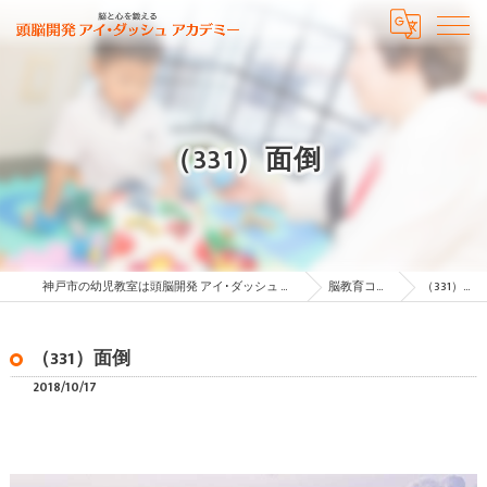
（331）面倒
神戸市の幼児教室は頭脳開発 アイ･ダッシュ アカデミー
脳教育コラム
（331）面倒
（331）面倒
2018/10/17