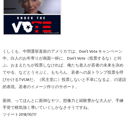
くしくも、中間選挙直前のアメリカでは、Don’t Vote キャンペーン
中。白人のお年寄りが画面一杯に、Don’t Vote（投票するな）と叫
ぶ。おまえたちが投票しなければ、俺たち老人が若者の未来を決め
ん、若者への反トランプ投票を呼
てやる、などとうそぶく。もちろ
びかけるTVCMだ。（民主党に）投票しないと不幸になるよ、の逆説
的
表現。若者のイメージ作りのサポート。
面倒、ってほんとに面倒なヤツ。想像力と経験豊かな大人が、手練
手管で根気強く導いていくしかなさそうですね。
ツイート2018/10/17