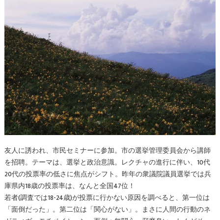
友人に誘われ、市民セミナーに参加。市の選挙管理委員会から講師
を招聘。テーマは、選挙と政治意識。レクチャの進行に伴い、10代
20代の投票率の低さに焦点がシフト。昨年の衆議院議員選挙では兵
庫県内18歳の投票率は、なんと全国47位！
若者(調査では18-24歳)が投票に行かない原因を調べると、第一位は
「面倒だった」。第二位は「関心がない」。まさに人間の行動のネ