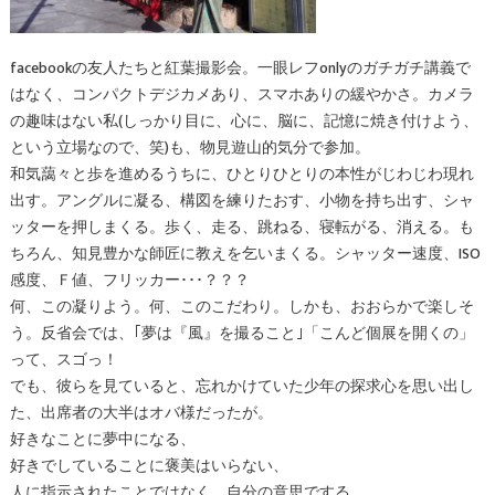
facebookの友人たちと紅葉撮影会。一眼レフonlyのガチガチ講義で
はなく、コンパクトデジカメあり、スマホありの緩やかさ。カメラ
の趣味はない私(しっかり目に、心に、脳に、記憶に焼き付けよう、
という立場なので、笑)も、物見遊山的気分で参加。
和気藹々と歩を進めるうちに、ひとりひとりの本性がじわじわ現れ
出す。アングルに凝る、構図を練りたおす、小物を持ち出す、シャ
ッターを押しまくる。歩く、走る、跳ねる、寝転がる、消える。も
ちろん、知見豊かな師匠に教えを乞いまくる。シャッター速度、ISO
感度、Ｆ値、フリッカー･･･？？？
何、この凝りよう。何、このこだわり。しかも、おおらかで楽しそ
う。反省会では、｢夢は『風』を撮ること｣「こんど個展を開くの」
って、スゴっ！
でも、彼らを見ていると、忘れかけていた少年の探求心を思い出し
た、出席者の大半はオバ様だったが。
好きなことに夢中になる、
好きでしていることに褒美はいらない、
人に指示されたことではなく、自分の意思でする、