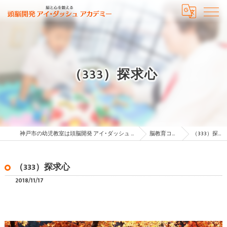
（333）探求心
神戸市の幼児教室は頭脳開発 アイ･ダッシュ アカデミー
脳教育コラム
（333）探求心
（333）探求心
2018/11/17