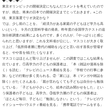
◆◇◆◇◆◇
東京オリンピックの開催決定にちなんだコメントを考えていたので
すが、残念。将来の日本での開催決定までとっておきます。※この
頃、東京落選でリオ決定かな？
では、少し前のことを。「経済力がある家庭の子どもほど学力も高
い｣という、９月の文部科学省の発表。昨年度の全国学力テストの追
加分析調査の結果によるものです。多くの人が、｢やっぱり｣と感じ
られたと思いますが、これを文科省が公にし、マスコミが大きく取
り上げ、｢低所得者層に塾代の補助を｣などと言い出す首長が登場す
ると、やや首を傾げたくなります。
マスコミはほとんど取り上げませんが、この調査ではこんな結果も
出ています。①高学力の子どもの保護者は、「本（雑誌や漫画を除
く）を読む」「テレビのニュース番組を見る」「学校での行事に参
加」などの行動が多く見られる。②「家には、本（マンガや雑誌を
除く）がたくさんある」「親が言わなくても子どもは自分から勉強
している」「子どもが小さいころ、絵本の読み聞かせをした」とい
う保護者の子どもは、高学力。③低学力層の子どもの保護者は、
「ほとんど毎日、子どもに『勉強しなさい』という」「テレビのワ
イドショーやバラエティ番組を見る」「携帯電話でゲームをする」