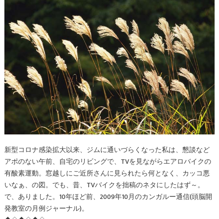
新型コロナ感染拡大以来、ジムに通いづらくなった私は、懇談など
アポのない午前、自宅のリビングで、TVを見ながらエアロバイクの
有酸素運動。窓越しにご近所さんに見られたら何となく、カッコ悪
いなぁ、の図。でも、昔、TVバイクを拙稿のネタにしたはず～。
で、ありました。10年ほど前、2009年10月のカンガルー通信(頭脳開
発教室の月例ジャーナル)。