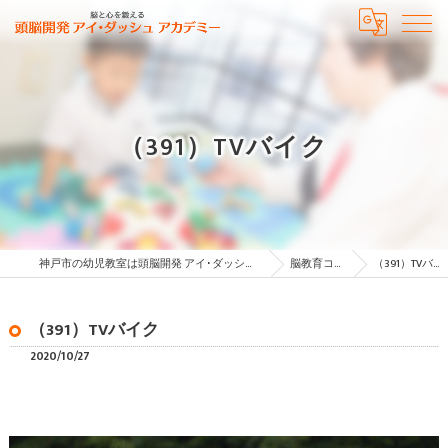
（391）TVバイク
神戸市の幼児教室は頭脳開発 アイ･ダッシュ アカデミー
脳教育コラム
（391）TVバイク
（391）TVバイク
2020/10/27