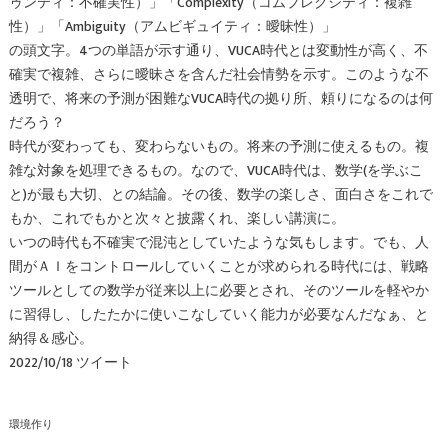
ゥンティ：不確実性）」「Complexity（コムプレクシティ：複雑
性）」「Ambiguity（アムビギュイティ：曖昧性）」
の頭文字。4つの単語が示す通り、VUCA時代とは変動性が高く、不
確実で複雑、さらに曖昧さを含んだ社会情勢を示す。このような不
透明で、将来の予測が困難なVUCA時代の拠り所、頼りになるのは何
だろう？
時代が変わっても、変わらないもの。将来の予測に使えるもの。複
雑な対象を処理できるもの。なので、VUCA時代は、数学(を学ぶこ
と)が最も大切、との結論。その後、数学の楽しさ、面白さをこれで
もか、これでもかと次々と披露くれ、楽しい講演に。
いつの時代も不確実で混沌としていたような気もします。でも、人
間がＡＩをコントロールしていくことが求められる時代には、戦略
ツールとしての数学が従来以上に必要とされ、そのツールを軽やか
に習得し、したたかに使いこなしていく能力が必要なんだなぁ、と
納得＆感心。
2022/10/18 ツイート
環境作り