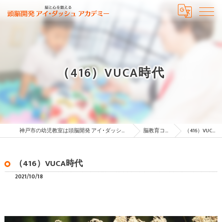
（416）VUCA時代
神戸市の幼児教室は頭脳開発 アイ･ダッシュ アカデミー
脳教育コラム
（416）VUCA時代
（416）VUCA時代
2021/10/18