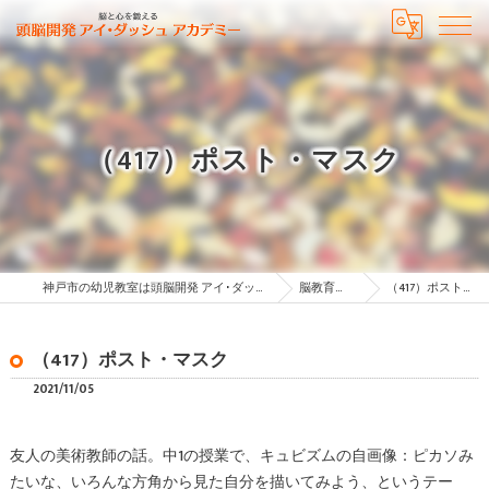
（417）ポスト・マスク
神戸市の幼児教室は頭脳開発 アイ･ダッシュ アカデミー
脳教育コラム
（417）ポスト・マスク
（417）ポスト・マスク
2021/11/05
友人の美術教師の話。中1の授業で、キュビズムの自画像：ピカソみ
たいな、いろんな方角から見た自分を描いてみよう、というテー