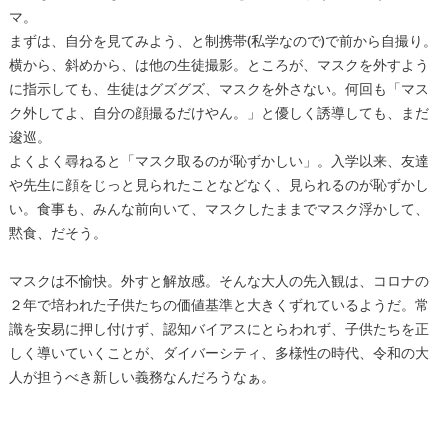
マ。
まずは、自分を見てみよう、と制携帯(私学なので)で前から自撮り。
横から、斜めから、は他の生徒撮影。ところが、マスクを外すよう
に指示しても、生徒はグズグズ、マスクを外さない。何回も「マス
ク外してよ、自分の顔撮るだけやん。」と優しく誘導しても、まだ
逡巡。
よくよく尋ねると「マスク取るのが恥ずかしい」。入学以来、友達
や先生に顔をじっと見られたことなどなく、見られるのが恥ずかし
い。食事も、みんな前向いて、マスクしたままでマスク浮かして、
黙食、だそう。
マスクは不愉快。外すと解放感。そんな大人の先入観は、コロナの
２年で培われた子供たちの価値基準と大きくずれているようだ。常
識を安易に押し付けず、認知バイアスにとらわれず、子供たちを正
しく導いていくことが、ダイバーシティ、多様性の時代、令和の大
人が担うべき新しい義務なんだろうなぁ。