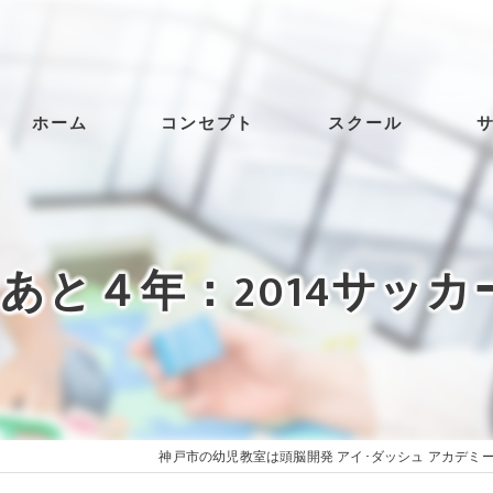
ホーム
コンセプト
スクール
）あと４年：2014サッ
神戸市の幼児教室は頭脳開発 アイ･ダッシュ アカデミ