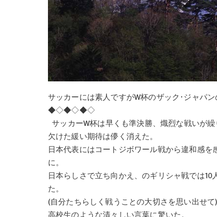
サッカーには素人ですがW杯のザック･ジャパ
◆◇◆◇◆◇
サッカーW杯は早くも準決勝、熾烈な戦いが繰
欠けた緩い期待は儚く消えた。
日本代表にはコートジボワール戦から違和感を
に。
日本らしさで立ち向かえ、のギリシャ戦では10
た。
(自分たちらしく戦うことの大切さを思い出せて
高校生のような清々しい言葉に驚いた。