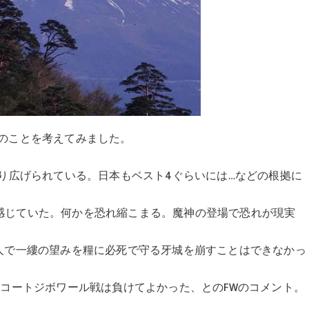
ンのことを考えてみました。
り広げられている。日本もベスト4ぐらいには…などの根拠に
感じていた。何かを恐れ縮こまる。魔神の登場で恐れが現実
人で一縷の望みを糧に必死で守る牙城を崩すことはできなかっ
)コートジボワール戦は負けてよかった、とのFWのコメント。