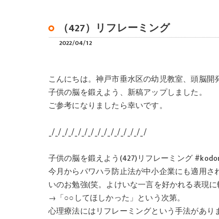
（427）リフレーミング
2022/04/12
こんにちは。神戸市垂水区の幼児教室、頭脳開発
子供の脳を鍛えよう、新稿アップしました。
ご参考になりましたら幸いです。
_/_/_/_/_/_/_/_/_/_/_/_/_/_/_/
子供の脳を鍛えよう(427)リフレーミング #kodo
今月からパワハラ防止法が中小企業にも適用され
いのお勉強(笑。よけいな一言を好かれる表現
→「○○してほしかった」という次第。
心理療法にはリフレーミングという手法があり