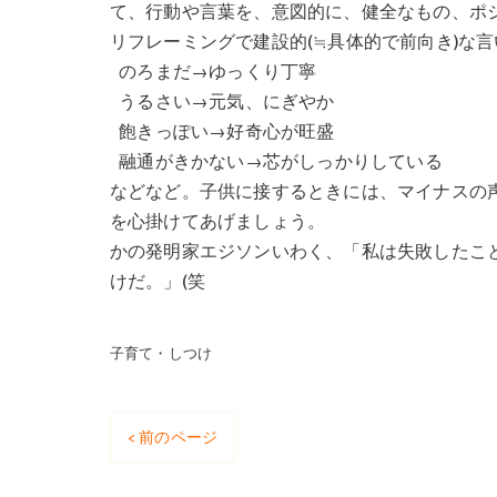
て、行動や言葉を、意図的に、健全なもの、ポ
リフレーミングで建設的(≒具体的で前向き)な
のろまだ→ゆっくり丁寧
うるさい→元気、にぎやか
飽きっぽい→好奇心が旺盛
融通がきかない→芯がしっかりしている
などなど。子供に接するときには、マイナスの
を心掛けてあげましょう。
かの発明家エジソンいわく、「私は失敗したこ
けだ。」(笑
子育て・しつけ
< 前のページ