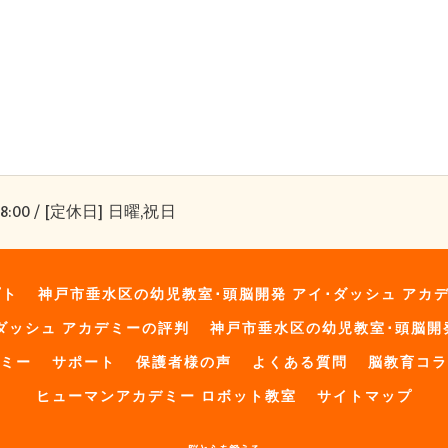
8:00 / [定休日] 日曜,祝日
プト
神戸市垂水区の幼児教室･頭脳開発 アイ･ダッシュ アカ
ダッシュ アカデミーの評判
神戸市垂水区の幼児教室･頭脳開
デミー
サポート
保護者様の声
よくある質問
脳教育コラ
ヒューマンアカデミー ロボット教室
サイトマップ