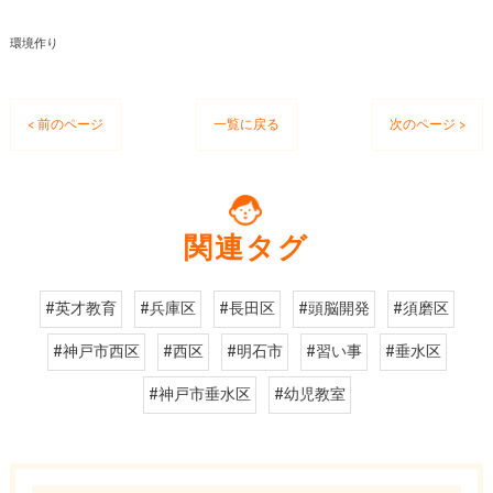
環境作り
< 前のページ
一覧に戻る
次のページ >
関連タグ
#英才教育
#兵庫区
#長田区
#頭脳開発
#須磨区
#神戸市西区
#西区
#明石市
#習い事
#垂水区
#神戸市垂水区
#幼児教室