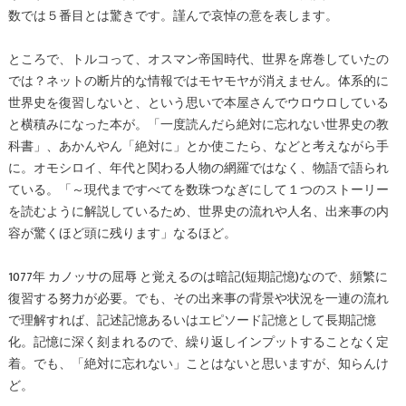
数では５番目とは驚きです。謹んで哀悼の意を表します。
ところで、トルコって、オスマン帝国時代、世界を席巻していたの
では？ネットの断片的な情報ではモヤモヤが消えません。体系的に
世界史を復習しないと、という思いで本屋さんでウロウロしている
と横積みになった本が。「一度読んだら絶対に忘れない世界史の教
科書」、あかんやん「絶対に」とか使こたら、などと考えながら手
に。オモシロイ、年代と関わる人物の網羅ではなく、物語で語られ
ている。「～現代まですべてを数珠つなぎにして１つのストーリー
を読むように解説しているため、世界史の流れや人名、出来事の内
容が驚くほど頭に残ります」なるほど。
1077年 カノッサの屈辱 と覚えるのは暗記(短期記憶)なので、頻繁に
復習する努力が必要。でも、その出来事の背景や状況を一連の流れ
で理解すれば、記述記憶あるいはエピソード記憶として長期記憶
化。記憶に深く刻まれるので、繰り返しインプットすることなく定
着。でも、「絶対に忘れない」ことはないと思いますが、知らんけ
ど。