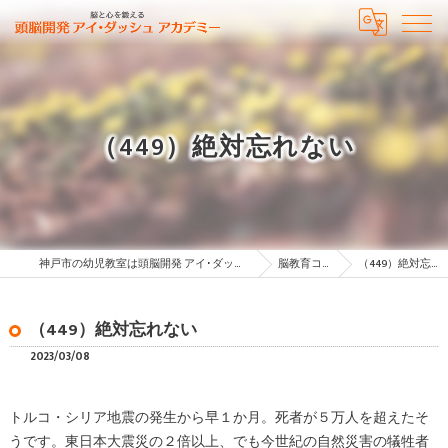
（449）絶対忘れない
神戸市の幼児教室は頭脳開発 アイ･ダッシュ アカデミー
脳教育コラム
（449）絶対忘れない
（449）絶対忘れない
2023/03/08
トルコ・シリア地震の発生から早１か月。死者が５万人を超えたそ
うです。東日本大震災の２倍以上、でも今世紀の自然災害の犠牲者